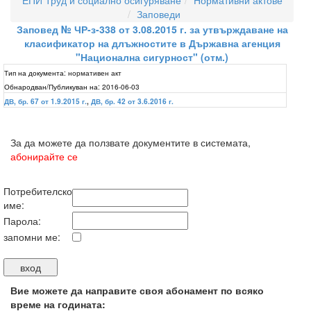
ЕПИ Труд и социално осигуряване
Нормативни актове
Заповеди
Заповед № ЧР-з-338 от 3.08.2015 г. за утвърждаване на
класификатор на длъжностите в Държавна агенция
"Национална сигурност" (отм.)
Тип на документа:
нормативен акт
Обнародван/Публикуван на:
2016-06-03
ДВ, бр. 67 от 1.9.2015 г.
,
ДВ, бр. 42 от 3.6.2016 г.
За да можете да ползвате документите в системата,
абонирайте се
Потребителско
име:
Парола:
запомни ме:
Вие можете да направите своя абонамент по всяко
време на годината: