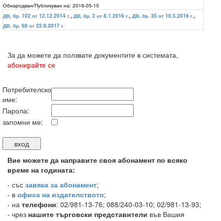
Обнародван/Публикуван на:
2016-05-10
ДВ, бр. 102 от 12.12.2014 г.
,
ДВ, бр. 2 от 8.1.2016 г.
,
ДВ, бр. 35 от 10.5.2016 г.
,
ДВ, бр. 68 от 22.8.2017 г.
За да можете да ползвате документите в системата,
абонирайте се
Потребителско
име:
Парола:
запомни ме:
Вие можете да направите своя абонамент по всяко
време на годината:
-
със
завяка за абонамент
;
- в
офиса на издателството
;
- на
телефони
: 02/981-13-76; 088/240-03-10; 02/981-13-93;
- чрез
нашите търговски представители
във Вашия