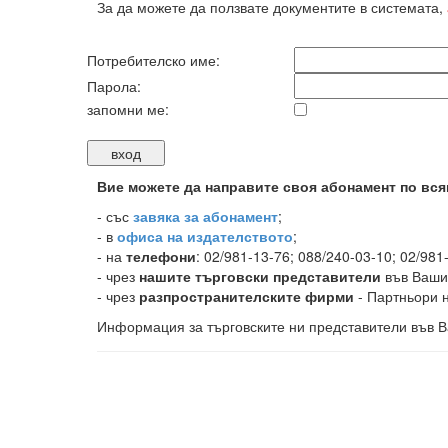
За да можете да ползвате документите в системата,
Потребителско име:
Парола:
запомни ме:
Вие можете да направите своя абонамент по вся
-
със
завяка за абонамент
;
- в
офиса на издателството
;
- на
телефони
: 02/981-13-76; 088/240-03-10; 02/981
- чрез
нашите търговски представители
във Ваши
- чрез
разпространителските фирми
- Партньори н
Информация за търговските ни представители във В