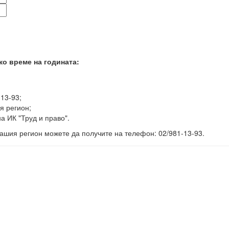
ко време на годината:
-13-93;
я регион;
а ИК "Труд и право".
ашия регион можете да получите на телефон: 02/981-13-93.