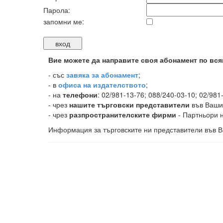
Парола:
запомни ме:
Вие можете да направите своя абонамент по вся
-
със
завяка за абонамент
;
- в
офиса на издателството
;
- на
телефони
: 02/981-13-76; 088/240-03-10; 02/981
- чрез
нашите търговски представители
във Ваши
- чрез
разпространителските фирми
- Партньори н
Информация за търговските ни представители във В