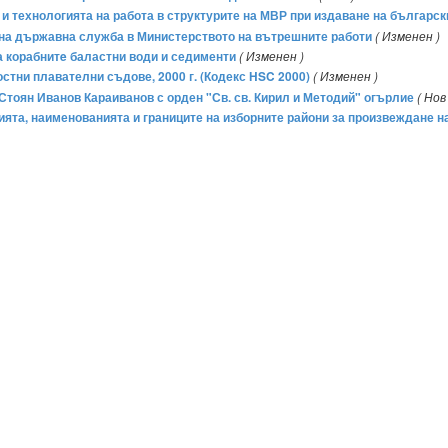
та и технологията на работа в структурите на МВР при издаване на българс
е на държавна служба в Министерството на вътрешните работи
( Изменен )
а корабнитe баластни води и седименти
( Изменен )
стни плавателни съдове, 2000 г. (Кодекс HSC 2000)
( Изменен )
. Стоян Иванов Караиванов с орден "Св. св. Кирил и Методий" огърлие
( Нов 
цията, наименованията и границите на изборните райони за произвеждане н