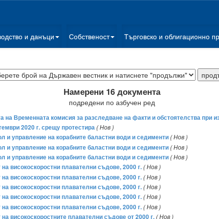
водство и данъци
Собственост
Търговско и облигационно п
Намерени 16 документа
подредени по азбучен ред
тта на Временната комисия за разследване на факти и обстоятелства при и
тември 2020 г. срещу протестира
( Нов )
л и управление на корабните баластни води и седименти
( Нов )
л и управление на корабните баластни води и седименти
( Нов )
л и управление на корабните баластни води и седименти
( Нов )
на високоскоростни плавателни съдове, 2000 г.
( Нов )
на високоскоростни плавателни съдове, 2000 г.
( Нов )
на високоскоростни плавателни съдове, 2000 г.
( Нов )
на високоскоростни плавателни съдове, 2000 г.
( Нов )
на високоскоростни плавателни съдове, 2000 г.
( Нов )
на високоскоростните плавателни съдове от 2000 г.
( Нов )