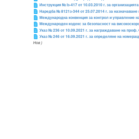
Инструкция № Iз-417 от 10.03.2010 г. за организация
Наредба № 8121з-344 от 25.07.2014 г. за назначаван
Международна конвенция за контрол и управление н
Международен кодекс за безопасност на високоскоро
Указ № 236 от 10.09.2021 г. за награждаване на проф
Указ № 246 от 16.09.2021 г. за определяне на номера
Нов )