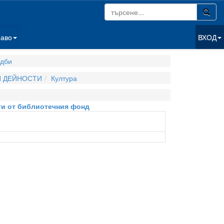
раво
ВХОД
дби
И ДЕЙНОСТИ
Култура
нти от библиотечния фонд