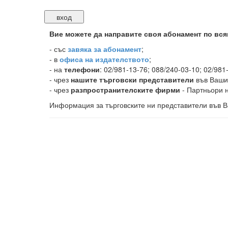
Вие можете да направите своя абонамент по вся
-
със
завяка за абонамент
;
- в
офиса на издателството
;
- на
телефони
: 02/981-13-76; 088/240-03-10; 02/981
- чрез
нашите търговски представители
във Ваши
- чрез
разпространителските фирми
- Партньори н
Информация за търговските ни представители във В