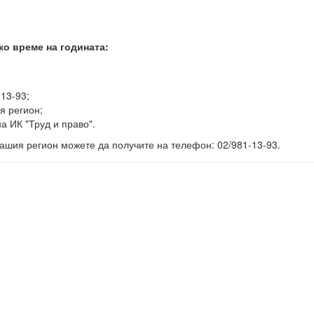
ко време на годината:
-13-93;
я регион;
а ИК "Труд и право".
ашия регион можете да получите на телефон: 02/981-13-93.