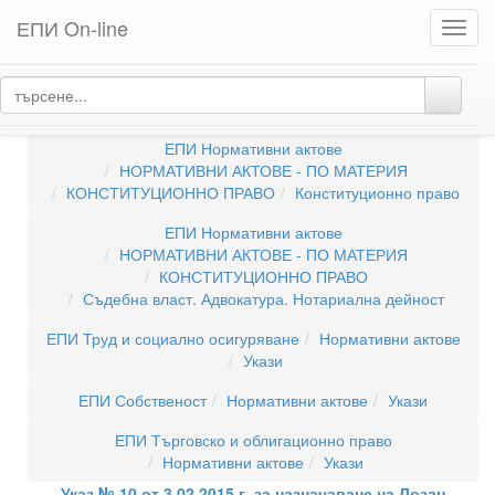
ЕПИ On-line
Toggl
navig
ЕПИ Нормативни актове
НОРМАТИВНИ АКТОВЕ - ПО ВИДОВЕ
Укази
ЕПИ Нормативни актове
НОРМАТИВНИ АКТОВЕ - ПО МАТЕРИЯ
КОНСТИТУЦИОННО ПРАВО
Конституционно право
ЕПИ Нормативни актове
НОРМАТИВНИ АКТОВЕ - ПО МАТЕРИЯ
КОНСТИТУЦИОННО ПРАВО
Съдебна власт. Адвокатура. Нотариална дейност
ЕПИ Труд и социално осигуряване
Нормативни актове
Укази
ЕПИ Собственост
Нормативни актове
Укази
ЕПИ Търговско и облигационно право
Нормативни актове
Укази
Указ № 10 от 3.02.2015 г. за назначаване на Лозан