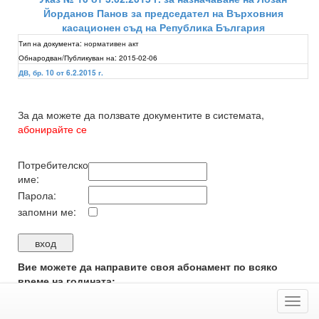
Йорданов Панов за председател на Върховния
касационен съд на Република България
Тип на документа:
нормативен акт
Обнародван/Публикуван на:
2015-02-06
ДВ, бр. 10 от 6.2.2015 г.
За да можете да ползвате документите в системата,
абонирайте се
Потребителско
име:
Парола:
запомни ме:
Вие можете да направите своя абонамент по всяко
време на годината:
-
със
завяка за абонамент
;
Toggl
- в
офиса на издателството
;
navig