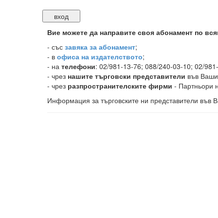
Вие можете да направите своя абонамент по вся
-
със
завяка за абонамент
;
- в
офиса на издателството
;
- на
телефони
: 02/981-13-76; 088/240-03-10; 02/981
- чрез
нашите търговски представители
във Ваши
- чрез
разпространителските фирми
- Партньори н
Информация за търговските ни представители във В