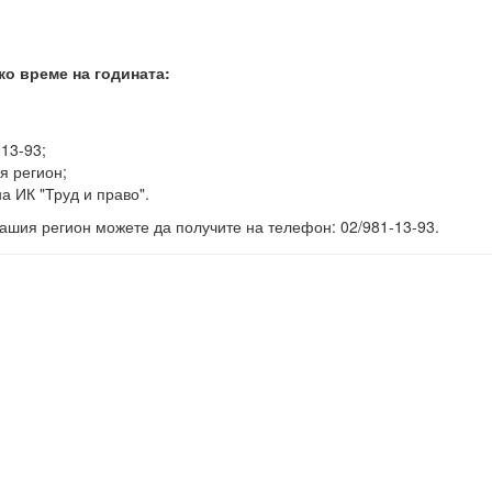
ко време на годината:
-13-93;
я регион;
а ИК "Труд и право".
ашия регион можете да получите на телефон: 02/981-13-93.