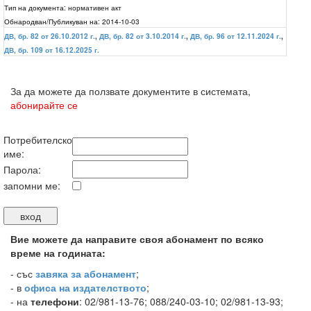
Тип на документа:
нормативен акт
Обнародван/Публикуван на:
2014-10-03
ДВ, бр. 82 от 26.10.2012 г.
,
ДВ, бр. 82 от 3.10.2014 г.
,
ДВ, бр. 96 от 12.11.2024 г.
,
ДВ, бр. 109 от 16.12.2025 г.
За да можете да ползвате документите в системата,
абонирайте се
Потребителско
име:
Парола:
запомни ме:
Вие можете да направите своя абонамент по всяко
време на годината:
-
със
завяка за абонамент
;
- в
офиса на издателството
;
- на
телефони
: 02/981-13-76; 088/240-03-10; 02/981-13-93;