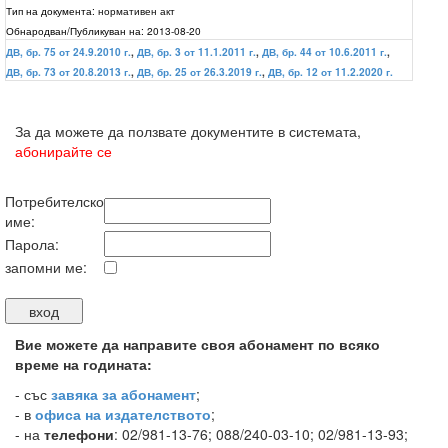
Тип на документа:
нормативен акт
Обнародван/Публикуван на:
2013-08-20
ДВ, бр. 75 от 24.9.2010 г.
,
ДВ, бр. 3 от 11.1.2011 г.
,
ДВ, бр. 44 от 10.6.2011 г.
,
ДВ, бр. 73 от 20.8.2013 г.
,
ДВ, бр. 25 от 26.3.2019 г.
,
ДВ, бр. 12 от 11.2.2020 г.
За да можете да ползвате документите в системата,
абонирайте се
Потребителско
име:
Парола:
запомни ме:
Вие можете да направите своя абонамент по всяко
време на годината:
-
със
завяка за абонамент
;
- в
офиса на издателството
;
- на
телефони
: 02/981-13-76; 088/240-03-10; 02/981-13-93;