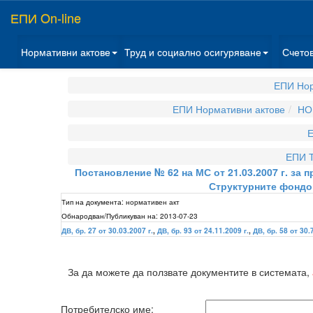
ЕПИ On-line
Нормативни актове
Труд и социално осигуряване
Счето
ЕПИ Нор
ЕПИ Нормативни актове
НО
Е
ЕПИ Т
Постановление № 62 на МС от 21.03.2007 г. за
Структурните фондов
Тип на документа:
нормативен акт
Обнародван/Публикуван на:
2013-07-23
ДВ, бр. 27 от 30.03.2007 г.
,
ДВ, бр. 93 от 24.11.2009 г.
,
ДВ, бр. 58 от 30.
За да можете да ползвате документите в системата,
Потребителско име: