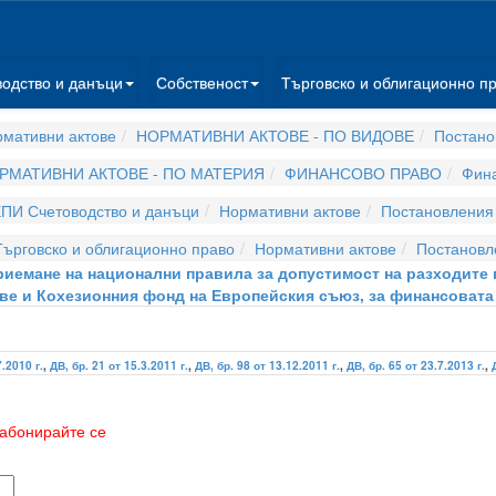
водство и данъци
Собственост
Търговско и облигационно п
мативни актове
НОРМАТИВНИ АКТОВЕ - ПО ВИДОВЕ
Постано
РМАТИВНИ АКТОВЕ - ПО МАТЕРИЯ
ФИНАНСОВО ПРАВО
Фина
ПИ Счетоводство и данъци
Нормативни актове
Постановления
ърговско и облигационно право
Нормативни актове
Постановл
 приемане на национални правила за допустимост на разходит
е и Кохезионния фонд на Европейския съюз, за финансовата р
7.2010 г.
,
ДВ, бр. 21 от 15.3.2011 г.
,
ДВ, бр. 98 от 13.12.2011 г.
,
ДВ, бр. 65 от 23.7.2013 г.
,
абонирайте се