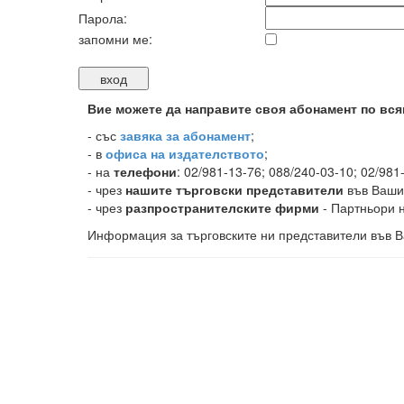
Парола:
запомни ме:
Вие можете да направите своя абонамент по вся
-
със
завяка за абонамент
;
- в
офиса на издателството
;
- на
телефони
: 02/981-13-76; 088/240-03-10; 02/981
- чрез
нашите търговски представители
във Ваши
- чрез
разпространителските фирми
- Партньори н
Информация за търговските ни представители във В