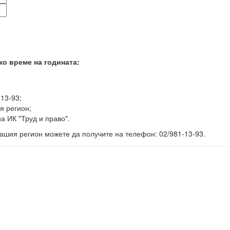
ко време на годината:
-13-93;
я регион;
а ИК "Труд и право".
ашия регион можете да получите на телефон: 02/981-13-93.