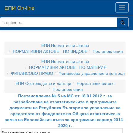
ЕПИ On-line
Toggl
navig
ЕПИ Нормативни актове
НОРМАТИВНИ АКТОВЕ - ПО ВИДОВЕ
Постановления
ЕПИ Нормативни актове
НОРМАТИВНИ АКТОВЕ - ПО МАТЕРИЯ
ФИНАНСОВО ПРАВО
Финансово управление и контрол
ЕПИ Счетоводство и данъци
Нормативни актове
Постановления
Постановление № 5 на МС от 18.01.2012 г. за
разработване на стратегическите и програмните
документи на Република България за управление на
средствата от фондовете по Общата стратегическа
рамка на Европейския съюз за програмния период 2014 -
2020 г.
Тип на документа:
нормативен акт