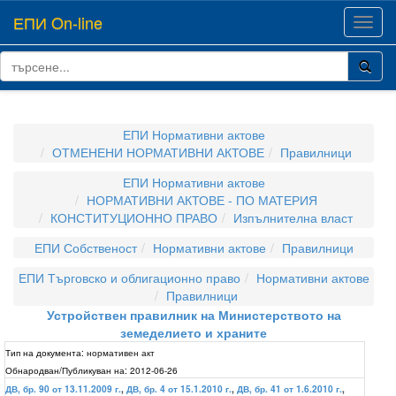
ЕПИ On-line
Toggl
navig
ЕПИ Нормативни актове
ОТМЕНЕНИ НОРМАТИВНИ АКТОВЕ
Правилници
ЕПИ Нормативни актове
НОРМАТИВНИ АКТОВЕ - ПО МАТЕРИЯ
КОНСТИТУЦИОННО ПРАВО
Изпълнителна власт
ЕПИ Собственост
Нормативни актове
Правилници
ЕПИ Търговско и облигационно право
Нормативни актове
Правилници
Устройствен правилник на Министерството на
земеделието и храните
Тип на документа:
нормативен акт
Обнародван/Публикуван на:
2012-06-26
ДВ, бр. 90 от 13.11.2009 г.
,
ДВ, бр. 4 от 15.1.2010 г.
,
ДВ, бр. 41 от 1.6.2010 г.
,