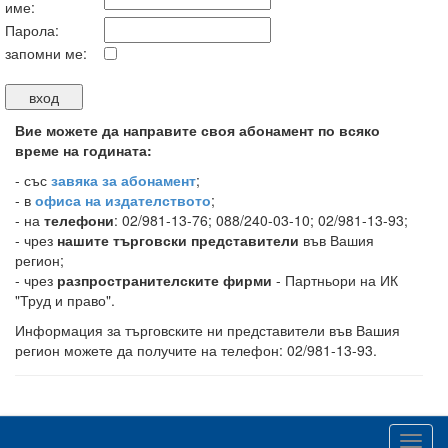
име:
Парола:
запомни ме:
Вие можете да направите своя абонамент по всяко
време на годината:
-
със
завяка за абонамент
;
- в
офиса на издателството
;
- на
телефони
: 02/981-13-76; 088/240-03-10; 02/981-13-93;
- чрез
нашите търговски представители
във Вашия
регион;
- чрез
разпространителските фирми
- Партньори на ИК
"Труд и право".
Информация за търговските ни представители във Вашия
регион можете да получите на телефон: 02/981-13-93.
Toggl