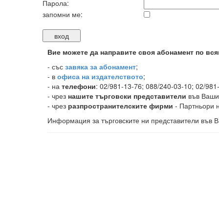
Парола:
запомни ме:
Вие можете да направите своя абонамент по вся
-
със
завяка за абонамент
;
- в
офиса на издателството
;
- на
телефони
: 02/981-13-76; 088/240-03-10; 02/981
- чрез
нашите търговски представители
във Ваши
- чрез
разпространителските фирми
- Партньори н
Информация за търговските ни представители във В