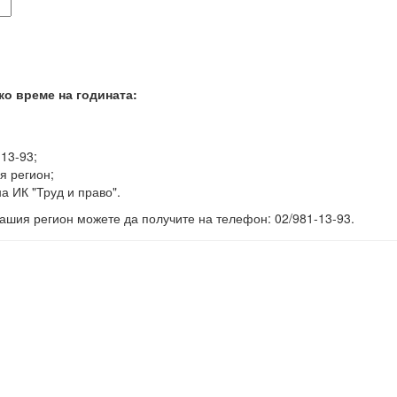
ко време на годината:
-13-93;
я регион;
а ИК "Труд и право".
ашия регион можете да получите на телефон: 02/981-13-93.