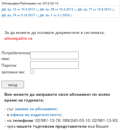
Обнародван/Публикуван на:
2012-02-10
ДВ, бр. 12 от 10.2.2012 г.
,
ДВ, бр. 28 от 19.3.2013 г.
,
ДВ, бр. 77 от 16.9.2014 г.
,
ДВ, бр. 79 от 3.10.2017 г.
,
ДВ, бр. 1 от 3.1.2025 г.
За да можете да ползвате документите в системата,
абонирайте се
Потребителско
име:
Парола:
запомни ме:
Вие можете да направите своя абонамент по всяко
време на годината:
-
със
завяка за абонамент
;
- в
офиса на издателството
;
- на
телефони
: 02/981-13-76; 088/240-03-10; 02/981-13-93;
- чрез
нашите търговски представители
във Вашия