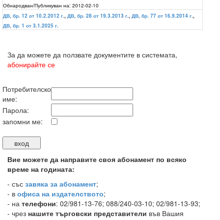
Обнародван/Публикуван на:
2012-02-10
ДВ, бр. 12 от 10.2.2012 г.
,
ДВ, бр. 28 от 19.3.2013 г.
,
ДВ, бр. 77 от 16.9.2014 г.
,
ДВ, бр. 1 от 3.1.2025 г.
За да можете да ползвате документите в системата,
абонирайте се
Потребителско
име:
Парола:
запомни ме:
Вие можете да направите своя абонамент по всяко
време на годината:
-
със
завяка за абонамент
;
- в
офиса на издателството
;
- на
телефони
: 02/981-13-76; 088/240-03-10; 02/981-13-93;
- чрез
нашите търговски представители
във Вашия