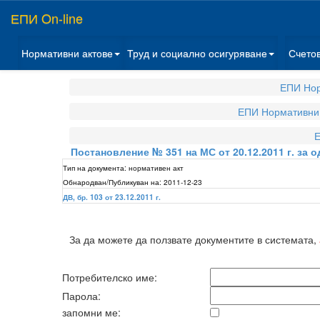
ЕПИ On-line
Нормативни актове
Труд и социално осигуряване
Счето
ЕПИ Нор
ЕПИ Нормативни 
Е
Постановление № 351 на МС от 20.12.2011 г. за
Тип на документа:
нормативен акт
Обнародван/Публикуван на:
2011-12-23
ДВ, бр. 103 от 23.12.2011 г.
За да можете да ползвате документите в системата,
Потребителско име:
Парола:
запомни ме: