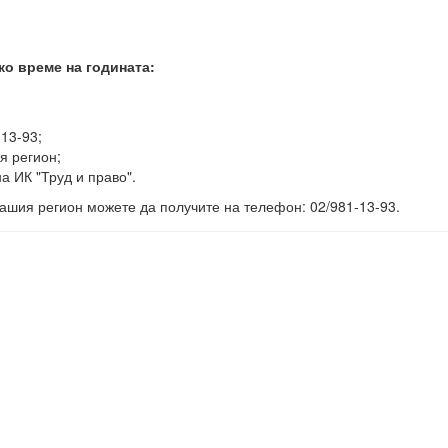
ко време на годината:
-13-93;
я регион;
а ИК "Труд и право".
ашия регион можете да получите на телефон: 02/981-13-93.