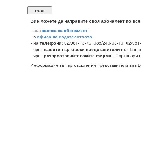
Вие можете да направите своя абонамент по вся
-
със
завяка за абонамент
;
- в
офиса на издателството
;
- на
телефони
: 02/981-13-76; 088/240-03-10; 02/981
- чрез
нашите търговски представители
във Ваши
- чрез
разпространителските фирми
- Партньори н
Информация за търговските ни представители във В