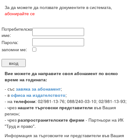
За да можете да ползвате документите в системата,
абонирайте се
Потребителско
име:
Парола:
запомни ме:
Вие можете да направите своя абонамент по всяко
време на годината:
-
със
завяка за абонамент
;
- в
офиса на издателството
;
- на
телефони
: 02/981-13-76; 088/240-03-10; 02/981-13-93;
- чрез
нашите търговски представители
във Вашия
регион;
- чрез
разпространителските фирми
- Партньори на ИК
"Труд и право".
Информация за търговските ни представители във Вашия