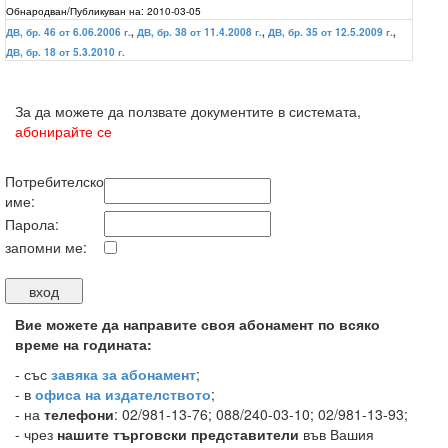
Обнародван/Публикуван на:
2010-03-05
ДВ, бр. 46 от 6.06.2006 г.
,
ДВ, бр. 38 от 11.4.2008 г.
,
ДВ, бр. 35 от 12.5.2009 г.
,
ДВ, бр. 18 от 5.3.2010 г.
За да можете да ползвате документите в системата,
абонирайте се
Потребителско
име:
Парола:
запомни ме:
Вие можете да направите своя абонамент по всяко
време на годината:
-
със
завяка за абонамент
;
- в
офиса на издателството
;
- на
телефони
: 02/981-13-76; 088/240-03-10; 02/981-13-93;
- чрез
нашите търговски представители
във Вашия