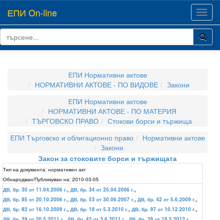
ЕПИ On-line
Toggl
navig
ЕПИ Нормативни актове
НОРМАТИВНИ АКТОВЕ - ПО ВИДОВЕ
Закони
ЕПИ Нормативни актове
НОРМАТИВНИ АКТОВЕ - ПО МАТЕРИЯ
ТЪРГОВСКО ПРАВО
Стокови борси и тържища
ЕПИ Търговско и облигационно право
Нормативни актове
Закони
Закон за стоковите борси и тържищата
Тип на документа:
нормативен акт
Обнародван/Публикуван на:
2010-03-05
ДВ, бр. 30 от 11.04.2006 г.
,
ДВ, бр. 34 от 25.04.2006 г.
,
ДВ, бр. 85 от 20.10.2006 г.
,
ДВ, бр. 53 от 30.06.2007 г.
,
ДВ, бр. 42 от 5.6.2009 г.
,
ДВ, бр. 82 от 16.10.2009 г.
,
ДВ, бр. 18 от 5.3.2010 г.
,
ДВ, бр. 97 от 10.12.2010 г.
,
ДВ, бр. 39 от 20.5.2011 г.
,
ДВ, бр. 42 от 3.6.2011 г.
,
ДВ, бр. 38 от 18.5.2012 г.
,