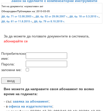
Закон за сделките с компенсаторни инструменти
Тип на документа:
нормативен акт
Обнародван/Публикуван на:
2010-03-05
ДВ, бр. 71 от 12.08.2003 г.
,
ДВ, бр. 52 от 29.06.2007 г.
,
ДВ, бр. 18 от 5.3.2010 г.
,
ДВ, бр. 61 от 11.8.2015 г.
,
ДВ, бр. 79 от 8.10.2019 г.
За да можете да ползвате документите в системата,
абонирайте се
Потребителско
име:
Парола:
запомни ме:
Вие можете да направите своя абонамент по всяко
време на годината:
-
със
завяка за абонамент
;
- в
офиса на издателството
;