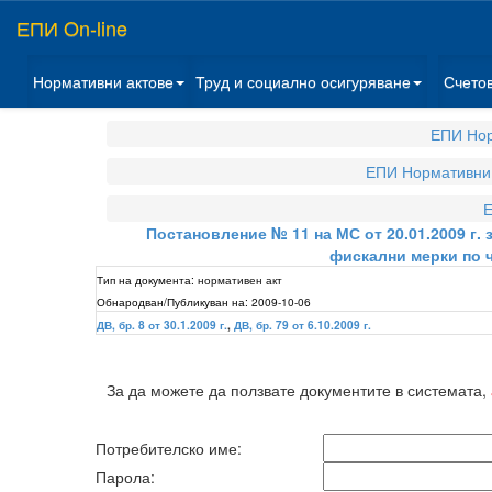
ЕПИ On-line
Нормативни актове
Труд и социално осигуряване
Счето
ЕПИ Нор
ЕПИ Нормативни 
Е
Постановление № 11 на МС от 20.01.2009 г.
фискални мерки по чл
Тип на документа:
нормативен акт
Обнародван/Публикуван на:
2009-10-06
ДВ, бр. 8 от 30.1.2009 г.
,
ДВ, бр. 79 от 6.10.2009 г.
За да можете да ползвате документите в системата,
Потребителско име:
Парола: