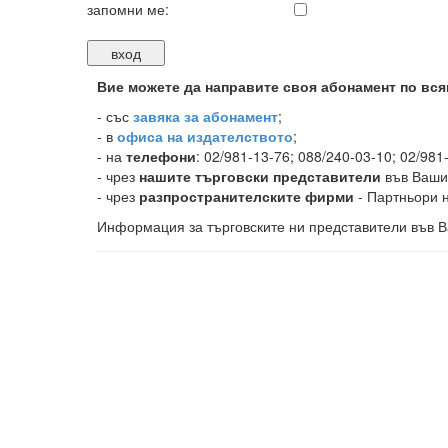
запомни ме:
Вие можете да направите своя абонамент по вся
-
със
завяка за абонамент
;
- в
офиса на издателството
;
- на
телефони
: 02/981-13-76; 088/240-03-10; 02/981
- чрез
нашите търговски представители
във Ваши
- чрез
разпространителските фирми
- Партньори н
Информация за търговските ни представители във В