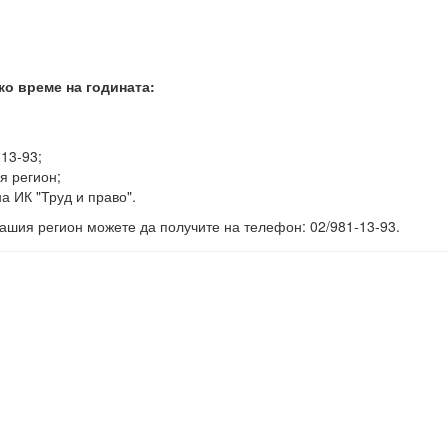
ко време на годината:
-13-93;
я регион;
а ИК "Труд и право".
ашия регион можете да получите на телефон: 02/981-13-93.