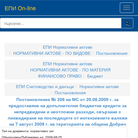
ЕПИ On-line
Toggl
navig
ЕПИ Нормативни актове
НОРМАТИВНИ АКТОВЕ - ПО ВИДОВЕ
Постановления
ЕПИ Нормативни актове
НОРМАТИВНИ АКТОВЕ - ПО МАТЕРИЯ
ФИНАНСОВО ПРАВО
Бюджет
ЕПИ Счетоводство и данъци
Нормативни актове
Постановления
Постановление № 208 на МС от 20.08.2009 г. за
предоставяне на допълнителни бюджетни кредити за
непредвидени и неотложни разходи, свързани с
ликвидиране на последиците от интензивните валежи
на 7 август 2009 г. на територията на община Добрич
Тип на документа:
нормативен акт
Обнародван/Публикуван на:
2009-08-25