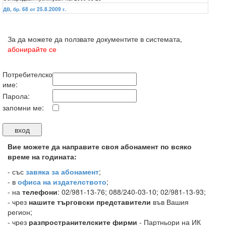
ДВ, бр. 68 от 25.8.2009 г.
За да можете да ползвате документите в системата,
абонирайте се
Потребителско
име:
Парола:
запомни ме:
Вие можете да направите своя абонамент по всяко
време на годината:
-
със
завяка за абонамент
;
- в
офиса на издателството
;
- на
телефони
: 02/981-13-76; 088/240-03-10; 02/981-13-93;
- чрез
нашите търговски представители
във Вашия
регион;
- чрез
разпространителските фирми
- Партньори на ИК