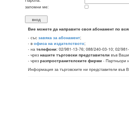
Парола:
запомни ме:
Вие можете да направите своя абонамент по вся
-
със
завяка за абонамент
;
- в
офиса на издателството
;
- на
телефони
: 02/981-13-76; 088/240-03-10; 02/981
- чрез
нашите търговски представители
във Ваши
- чрез
разпространителските фирми
- Партньори н
Информация за търговските ни представители във В