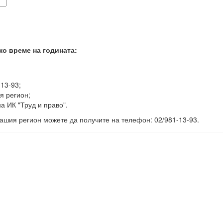
ко време на годината:
-13-93;
я регион;
а ИК "Труд и право".
ашия регион можете да получите на телефон: 02/981-13-93.