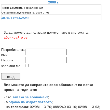
2008 г.
Тип на документа:
нормативен акт
Обнародван/Публикуван на:
2009-01-06
ДВ, бр. 1 от 6.1.2009 г.
За да можете да ползвате документите в системата,
абонирайте се
Потребителско
име:
Парола:
запомни ме:
Вие можете да направите своя абонамент по всяко
време на годината:
-
със
завяка за абонамент
;
- в
офиса на издателството
;
- на
телефони
: 02/981-13-76; 088/240-03-10; 02/981-13-93;