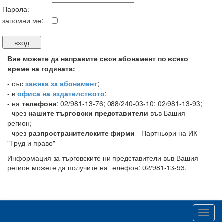
Парола:
запомни ме:
Вие можете да направите своя абонамент по всяко
време на годината:
-
със
завяка за абонамент
;
- в
офиса на издателството
;
- на
телефони
: 02/981-13-76; 088/240-03-10; 02/981-13-93;
- чрез
нашите търговски представители
във Вашия
регион;
- чрез
разпространителските фирми
- Партньори на ИК
"Труд и право".
Информация за търговските ни представители във Вашия
регион можете да получите на телефон: 02/981-13-93.
Toggl