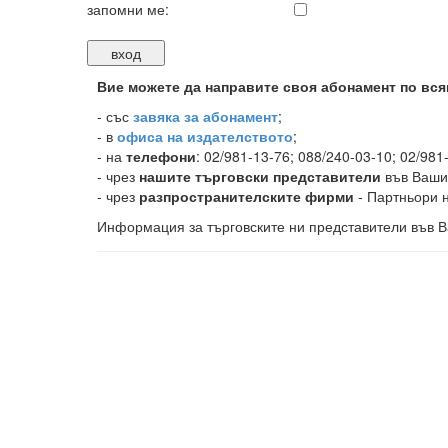
запомни ме:
Вие можете да направите своя абонамент по вся
-
със
завяка за абонамент
;
- в
офиса на издателството
;
- на
телефони
: 02/981-13-76; 088/240-03-10; 02/981
- чрез
нашите търговски представители
във Ваши
- чрез
разпространителските фирми
- Партньори н
Информация за търговските ни представители във В