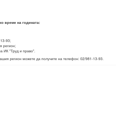
ко време на годината:
-13-93;
я регион;
а ИК "Труд и право".
ашия регион можете да получите на телефон: 02/981-13-93.