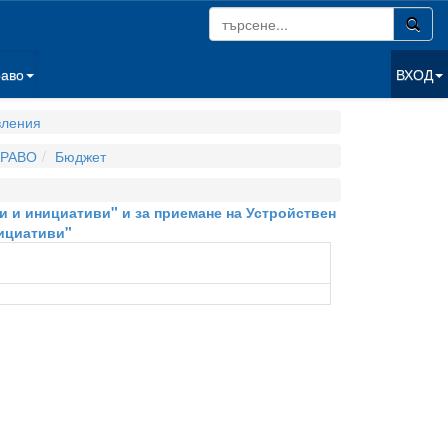
раво
ВХОД
вления
РАВО
Бюджет
и и инициативи" и за приемане на Устройствен
ициативи"