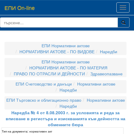
ЕПИ On-line
Toggl
navig
ЕПИ Нормативни актове
НОРМАТИВНИ АКТОВЕ - ПО ВИДОВЕ
Наредби
ЕПИ Нормативни актове
НОРМАТИВНИ АКТОВЕ - ПО МАТЕРИЯ
ПРАВО ПО ОТРАСЛИ И ДЕЙНОСТИ
Здравеопазване
ЕПИ Счетоводство и данъци
Нормативни актове
Наредби
ЕПИ Търговско и облигационно право
Нормативни актове
Наредби
Наредба № 4 от 8.08.2003 г. за условията и реда за
вписване в регистъра и изискванията към дейността на
обменните бюра
Тип на документа:
нормативен акт