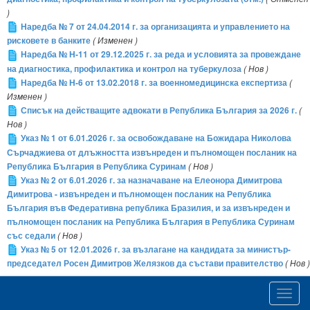
)
Наредба № 7 от 24.04.2014 г. за организацията и управлението на
рисковете в банките
( Изменен )
Наредба № Н-11 от 29.12.2025 г. за реда и условията за провеждане
на диагностика, профилактика и контрол на туберкулоза
( Нов )
Наредба № Н-6 от 13.02.2018 г. за военномедицинска експертиза
(
Изменен )
Списък на действащите адвокати в Република България за 2026 г.
(
Нов )
Указ № 1 от 6.01.2026 г. за освобождаване на Божидара Николова
Сърчаджиева от длъжността извънреден и пълномощен посланик на
Република България в Република Суринам
( Нов )
Указ № 2 от 6.01.2026 г. за назначаване на Елеонора Димитрова
Димитрова - извънреден и пълномощен посланик на Република
България във Федеративна република Бразилия, и за извънреден и
пълномощен посланик на Република България в Република Суринам
със седали
( Нов )
Указ № 5 от 12.01.2026 г. за възлагане на кандидата за министър-
председател Росен Димитров Желязков да състави правителство
( Нов )
Toggl
navig