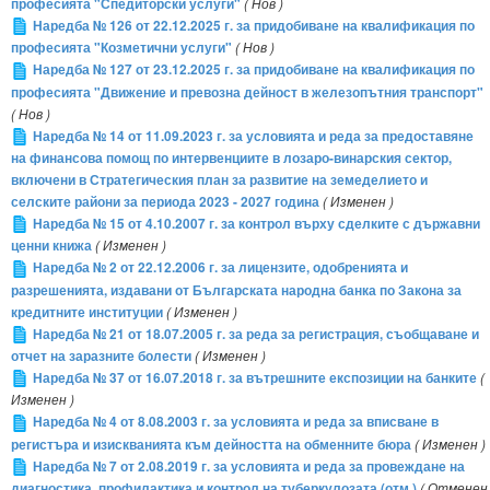
професията "Спедиторски услуги"
( Нов )
Наредба № 126 от 22.12.2025 г. за придобиване на квалификация по
професията "Козметични услуги"
( Нов )
Наредба № 127 от 23.12.2025 г. за придобиване на квалификация по
професията "Движение и превозна дейност в железопътния транспорт"
( Нов )
Наредба № 14 от 11.09.2023 г. за условията и реда за предоставяне
на финансова помощ по интервенциите в лозаро-винарския сектор,
включени в Стратегическия план за развитие на земеделието и
селските райони за периода 2023 - 2027 година
( Изменен )
Наредба № 15 от 4.10.2007 г. за контрол върху сделките с държавни
ценни книжа
( Изменен )
Наредба № 2 от 22.12.2006 г. за лицензите, одобренията и
разрешенията, издавани от Българската народна банка по Закона за
кредитните институции
( Изменен )
Наредба № 21 от 18.07.2005 г. за реда за регистрация, съобщаване и
отчет на заразните болести
( Изменен )
Наредба № 37 от 16.07.2018 г. за вътрешните експозиции на банките
(
Изменен )
Наредба № 4 от 8.08.2003 г. за условията и реда за вписване в
регистъра и изискванията към дейността на обменните бюра
( Изменен )
Наредба № 7 от 2.08.2019 г. за условията и реда за провеждане на
диагностика, профилактика и контрол на туберкулозата (отм.)
( Отменен