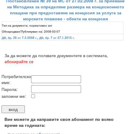
Постановление № 39 на МС от 27.02.2008 г. за приемане
на Методика за определяне размера на концесионното
плащане при предоставяне на концесия за услуга за
морските плажове - обекти на концесия
Тип на документа:
нормативен акт
Обнародван/Публикуван на:
2008-03-07
ДВ, бр. 26 от 7.3.2008 г.
,
ДВ, бр. 7 от 27.1.2015 г.
За да можете да ползвате документите в системата,
абонирайте се
Потребителско
име:
Парола:
запомни ме:
Вие можете да направите своя абонамент по всяко
време на годината: