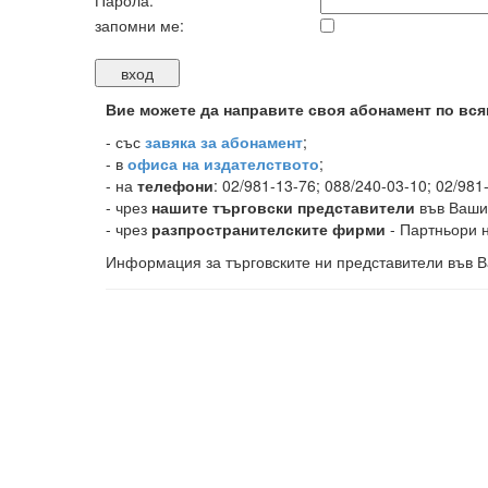
Парола:
запомни ме:
Вие можете да направите своя абонамент по вся
-
със
завяка за абонамент
;
- в
офиса на издателството
;
- на
телефони
: 02/981-13-76; 088/240-03-10; 02/981
- чрез
нашите търговски представители
във Ваши
- чрез
разпространителските фирми
- Партньори н
Информация за търговските ни представители във В