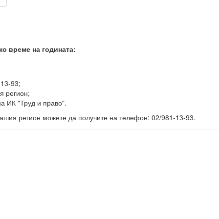
ко време на годината:
-13-93;
я регион;
а ИК "Труд и право".
ашия регион можете да получите на телефон: 02/981-13-93.