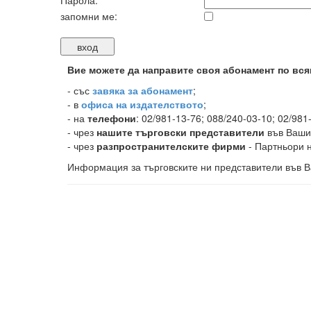
Парола:
запомни ме:
Вие можете да направите своя абонамент по вся
-
със
завяка за абонамент
;
- в
офиса на издателството
;
- на
телефони
: 02/981-13-76; 088/240-03-10; 02/981
- чрез
нашите търговски представители
във Ваши
- чрез
разпространителските фирми
- Партньори н
Информация за търговските ни представители във В