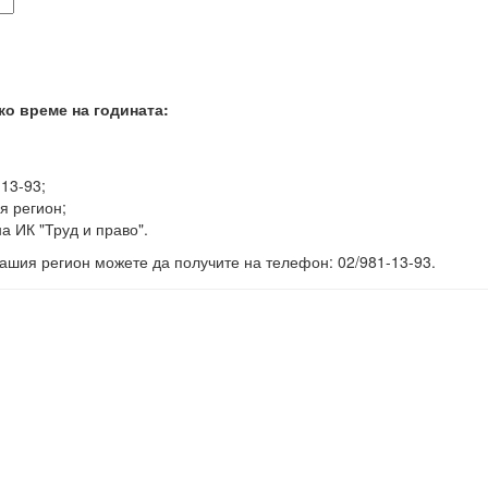
ко време на годината:
-13-93;
я регион;
а ИК "Труд и право".
ашия регион можете да получите на телефон: 02/981-13-93.