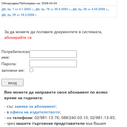
Обнародван/Публикуван на:
2006-04-04
ДВ, бр. 1 от 4.1.2005 г.
,
ДВ, бр. 78 от 30.9.2005 г.
,
ДВ, бр. 28 от 4.04.2006 г.
,
ДВ, бр. 29 от 18.3.2008 г.
За да можете да ползвате документите в системата,
абонирайте се
Потребителско
име:
Парола:
запомни ме:
Вие можете да направите своя абонамент по всяко
време на годината:
-
със
завяка за абонамент
;
- в
офиса на издателството
;
- на
телефони
: 02/981-13-76; 088/240-03-10; 02/981-13-93;
- чрез
нашите търговски представители
във Вашия