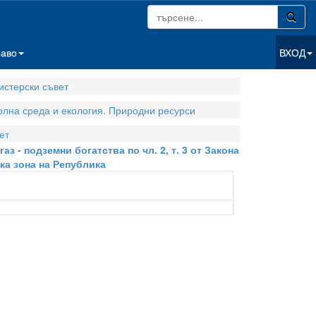
раво
ВХОД
стерски съвет
олна среда и екология. Природни ресурси
ет
з - подземни богатства по чл. 2, т. 3 от Закона
ка зона на Република