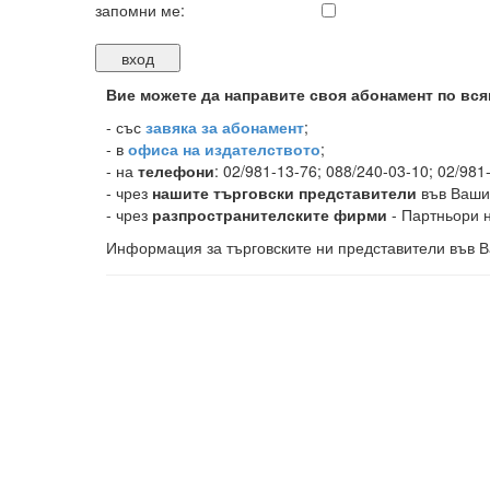
запомни ме:
Вие можете да направите своя абонамент по вся
-
със
завяка за абонамент
;
- в
офиса на издателството
;
- на
телефони
: 02/981-13-76; 088/240-03-10; 02/981
- чрез
нашите търговски представители
във Ваши
- чрез
разпространителските фирми
- Партньори н
Информация за търговските ни представители във В