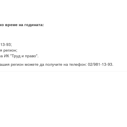
ко време на годината:
-13-93;
я регион;
а ИК "Труд и право".
ашия регион можете да получите на телефон: 02/981-13-93.