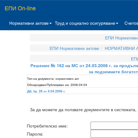
ЕПИ On-line
Нормативни актове
Труд и социално осигуряване
Счето
ЕПИ Нормативн
ЕПИ Нормативни актове
НОРМАТИВНИ А
ЕП
Решение № 162 на МС от 24.03.2006 г. за продълж
за подземните богатс
Тип на документа:
нормативен акт
Обнародван/Публикуван на:
2006-04-04
ДВ, бр. 28 от 4.04.2006 г.
За да можете да ползвате документите в системата,
Потребителско име:
Парола: