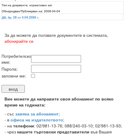
Тип на документа:
нормативен акт
Обнародван/Публикуван на:
2006-04-04
ДВ, бр. 28 от 4.04.2006 г.
За да можете да ползвате документите в системата,
абонирайте се
Потребителско
име:
Парола:
запомни ме:
Вие можете да направите своя абонамент по всяко
време на годината:
-
със
завяка за абонамент
;
- в
офиса на издателството
;
- на
телефони
: 02/981-13-76; 088/240-03-10; 02/981-13-93;
- чрез
нашите търговски представители
във Вашия