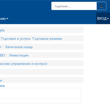
раво
ВХОД
дби
Търговия и услуги. Търговски режими
О
Капиталов пазар
АВО
Инвестиции
нсово управление и контрол
и
нти