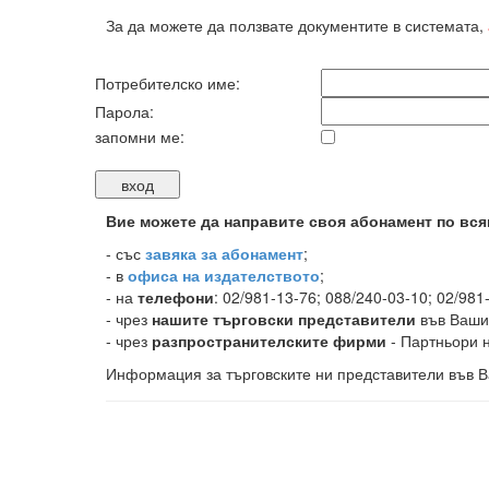
За да можете да ползвате документите в системата,
Потребителско име:
Парола:
запомни ме:
Вие можете да направите своя абонамент по вся
-
със
завяка за абонамент
;
- в
офиса на издателството
;
- на
телефони
: 02/981-13-76; 088/240-03-10; 02/981
- чрез
нашите търговски представители
във Ваши
- чрез
разпространителските фирми
- Партньори н
Информация за търговските ни представители във В