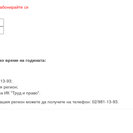
абонирайте се
ко време на годината:
-13-93;
я регион;
а ИК "Труд и право".
ашия регион можете да получите на телефон: 02/981-13-93.