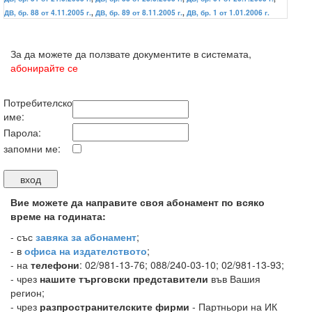
ДВ, бр. 88 от 4.11.2005 г.
,
ДВ, бр. 89 от 8.11.2005 г.
,
ДВ, бр. 1 от 1.01.2006 г.
За да можете да ползвате документите в системата,
абонирайте се
Потребителско
име:
Парола:
запомни ме:
Вие можете да направите своя абонамент по всяко
време на годината:
-
със
завяка за абонамент
;
- в
офиса на издателството
;
- на
телефони
: 02/981-13-76; 088/240-03-10; 02/981-13-93;
- чрез
нашите търговски представители
във Вашия
регион;
- чрез
разпространителските фирми
- Партньори на ИК