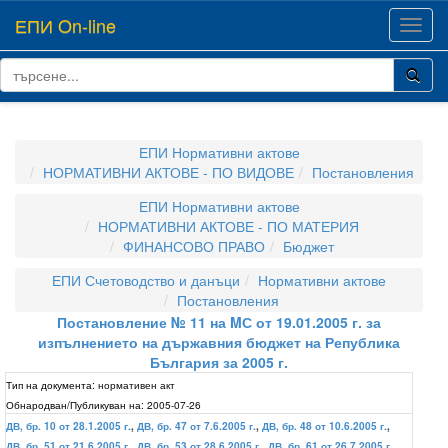
ЕПИ On-line
Toggl
navig
ЕПИ Нормативни актове
НОРМАТИВНИ АКТОВЕ - ПО ВИДОВЕ
Постановления
ЕПИ Нормативни актове
НОРМАТИВНИ АКТОВЕ - ПО МАТЕРИЯ
ФИНАНСОВО ПРАВО
Бюджет
ЕПИ Счетоводство и данъци
Нормативни актове
Постановления
Постановление № 11 на MС от 19.01.2005 г. за
изпълнението на държавния бюджет на Република
България за 2005 г.
Тип на документа:
нормативен акт
Обнародван/Публикуван на:
2005-07-26
ДВ, бр. 10 от 28.1.2005 г.
,
ДВ, бр. 47 от 7.6.2005 г.
,
ДВ, бр. 48 от 10.6.2005 г.
,
ДВ, бр. 51 от 21.6.2005 г.
,
ДВ, бр. 53 от 28.6.2005 г.
,
ДВ, бр. 61 от 26.7.2005 г.
,