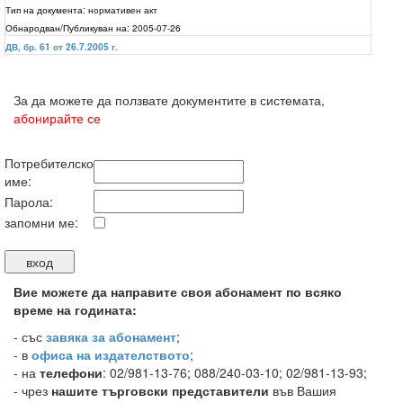
Тип на документа:
нормативен акт
Обнародван/Публикуван на:
2005-07-26
ДВ, бр. 61 от 26.7.2005 г.
За да можете да ползвате документите в системата,
абонирайте се
Потребителско
име:
Парола:
запомни ме:
Вие можете да направите своя абонамент по всяко
време на годината:
-
със
завяка за абонамент
;
- в
офиса на издателството
;
- на
телефони
: 02/981-13-76; 088/240-03-10; 02/981-13-93;
- чрез
нашите търговски представители
във Вашия