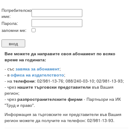
Потребителско
име:
Парола:
запомни ме:
Вие можете да направите своя абонамент по всяко
време на годината:
-
със
завяка за абонамент
;
- в
офиса на издателството
;
- на
телефони
: 02/981-13-76; 088/240-03-10; 02/981-13-93;
- чрез
нашите търговски представители
във Вашия
регион;
- чрез
разпространителските фирми
- Партньори на ИК
"Труд и право".
Информация за търговските ни представители във Вашия
регион можете да получите на телефон: 02/981-13-93.