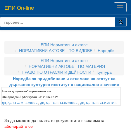
ЕПИ On-line
Toggl
navig
ЕПИ Нормативни актове
НОРМАТИВНИ АКТОВЕ - ПО ВИДОВЕ
Наредби
ЕПИ Нормативни актове
НОРМАТИВНИ АКТОВЕ - ПО МАТЕРИЯ
ПРАВО ПО ОТРАСЛИ И ДЕЙНОСТИ
Култура
Наредба за придобиване и отнемане на статут на
държавен културен институт с национално значение
Тип на документа:
нормативен акт
Обнародван/Публикуван на:
2005-06-21
ДВ, бр. 51 от 21.6.2005 г.
,
ДВ, бр. 14 от 14.02.2006 г.
,
ДВ, бр. 16 от 24.2.2012 г.
За да можете да ползвате документите в системата,
абонирайте се