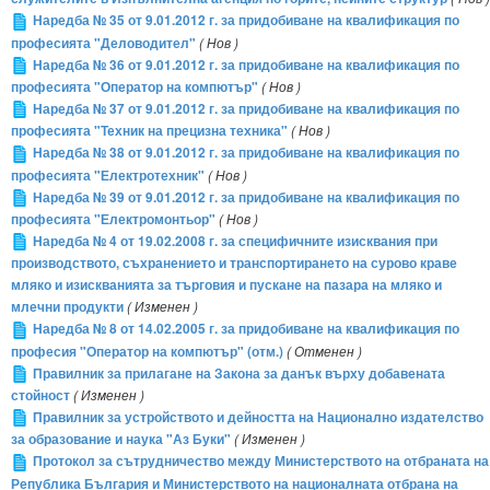
Наредба № 35 от 9.01.2012 г. за придобиване на квалификация по
професията "Деловодител"
( Нов )
Наредба № 36 от 9.01.2012 г. за придобиване на квалификация по
професията "Оператор на компютър"
( Нов )
Наредба № 37 от 9.01.2012 г. за придобиване на квалификация по
професията "Техник на прецизна техника"
( Нов )
Наредба № 38 от 9.01.2012 г. за придобиване на квалификация по
професията "Електротехник"
( Нов )
Наредба № 39 от 9.01.2012 г. за придобиване на квалификация по
професията "Електромонтьор"
( Нов )
Наредба № 4 от 19.02.2008 г. за специфичните изисквания при
производството, съхранението и транспортирането на сурово краве
мляко и изискванията за търговия и пускане на пазара на мляко и
млечни продукти
( Изменен )
Наредба № 8 от 14.02.2005 г. за придобиване на квалификация по
професия "Оператор на компютър" (отм.)
( Отменен )
Правилник за прилагане на Закона за данък върху добавената
стойност
( Изменен )
Правилник за устройството и дейността на Национално издателство
за образование и наука "Аз Буки"
( Изменен )
Протокол за сътрудничество между Министерството на отбраната на
Република България и Министерството на националната отбрана на