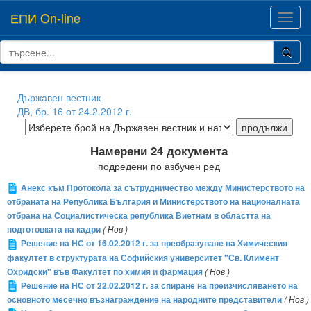
ЕПИ On-line
Toggl
navig
Държавен вестник
ДВ, бр. 16 от 24.2.2012 г.
Намерени 24 документа
подредени по азбучен ред
Анекс към Протокола за сътрудничество между Министерството на
отбраната на Република България и Министерството на националната
отбрана на Социалистическа република Виетнам в областта на
подготовката на кадри
( Нов )
Решение на НС от 16.02.2012 г. за преобразуване на Химическия
факултет в структурата на Софийския университет "Св. Климент
Охридски" във Факултет по химия и фармация
( Нов )
Решение на НС от 22.02.2012 г. за спиране на преизчисляването на
основното месечно възнаграждение на народните представители
( Нов )