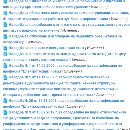
Наредба за изчисляване и изплащане на паричните обезщетения и
помощи от държавното обществено осигуряване
( Изменен )
Наредба за обществено осигуряване на самоосигуряващите се лица,
българските граждани на работа в чужбина и морските лица
( Изменен )
Наредба за придобиване и отнемане на статут на държавен културен
институт с национално значение
( Изменен )
Наредба за отпускане и изплащане на паричните обезщетения за
безработица
( Изменен )
Наредба за пенсиите и осигурителния стаж
( Изменен )
Наредба за елементите на възнаграждението и за доходите, върху
които се правят осигурителни вноски
( Изменен )
Наредба № 1 от 14.02.2005 г. за придобиване на квалификация по
професия "Електротехник" (отм.)
( Отменен )
Наредба № 1 от 14.11.2007 г. за униформеното облекло на
работещите в Държавната агенция по горите, нейните структури,
специализираните териториални звена, държавните дивечовъдни
станции и учебно-опитните горски стопанства (отм.)
( Отменен )
Наредба № 26 от 11.11.2003 г. за придобиване на квалификация по
професия "Електромонтьор" (отм.)
( Отменен )
Наредба № 3 от 15.02.2012 г. за определяне на вида, отличителните
знаци, условията и реда за получаване, сроковете за износване на
униформеното представително и униформеното теренно облекло от
служителите в Изпълнителна агенция по горите, нейните структур
( Нов )