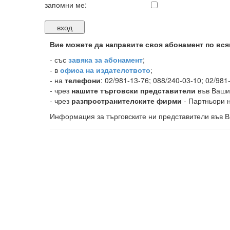
запомни ме:
Вие можете да направите своя абонамент по вся
-
със
завяка за абонамент
;
- в
офиса на издателството
;
- на
телефони
: 02/981-13-76; 088/240-03-10; 02/981
- чрез
нашите търговски представители
във Ваши
- чрез
разпространителските фирми
- Партньори н
Информация за търговските ни представители във В