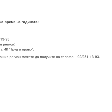
ко време на годината:
-13-93;
я регион;
а ИК "Труд и право".
ашия регион можете да получите на телефон: 02/981-13-93.