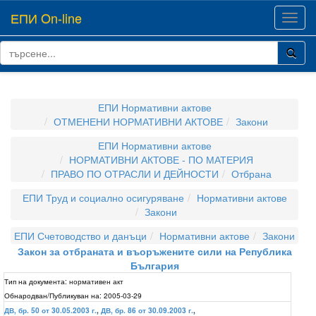
ЕПИ On-line
Toggl
navig
ЕПИ Нормативни актове
ОТМЕНЕНИ НОРМАТИВНИ АКТОВЕ
Закони
ЕПИ Нормативни актове
НОРМАТИВНИ АКТОВЕ - ПО МАТЕРИЯ
ПРАВО ПО ОТРАСЛИ И ДЕЙНОСТИ
Отбрана
ЕПИ Труд и социално осигуряване
Нормативни актове
Закони
ЕПИ Счетоводство и данъци
Нормативни актове
Закони
Закон за отбраната и въоръжените сили на Република
България
Тип на документа:
нормативен акт
Обнародван/Публикуван на:
2005-03-29
ДВ, бр. 50 от 30.05.2003 г.
,
ДВ, бр. 86 от 30.09.2003 г.
,