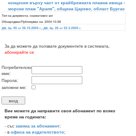
концесия върху част от крайбрежната плажна ивица -
морски плаж "Арапя", община Царево, област Бургас
Тип на документа:
нормативен акт
Обнародван/Публикуван на:
2004-10-26
ДВ, бр. 95 от 26.10.2004 г.
,
ДВ, бр. 26 от 25.3.2005 г.
За да можете да ползвате документите в системата,
абонирайте се
Потребителско
име:
Парола:
запомни ме:
Вие можете да направите своя абонамент по всяко
време на годината:
-
със
завяка за абонамент
;
- в
офиса на издателството
;