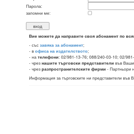
Парола:
запомни ме:
Вие можете да направите своя абонамент по вся
-
със
завяка за абонамент
;
- в
офиса на издателството
;
- на
телефони
: 02/981-13-76; 088/240-03-10; 02/981
- чрез
нашите търговски представители
във Ваши
- чрез
разпространителските фирми
- Партньори н
Информация за търговските ни представители във В