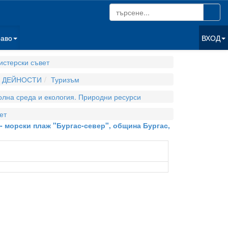
раво
ВХОД
стерски съвет
И ДЕЙНОСТИ
Туризъм
олна среда и екология. Природни ресурси
ет
 - морски плаж "Бургас-север", община Бургас,