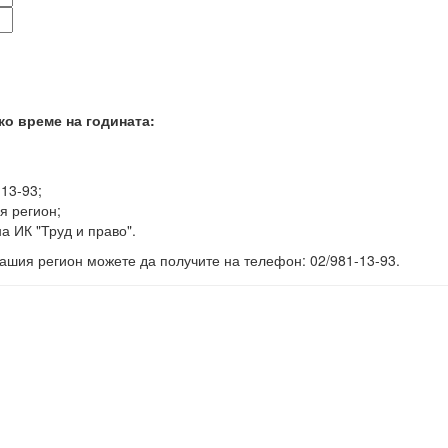
ко време на годината:
-13-93;
я регион;
а ИК "Труд и право".
ашия регион можете да получите на телефон: 02/981-13-93.