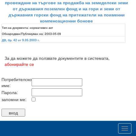
провеждане на търгове за продажба на земеделски земи
от държавния поземлен фонд и на гори и земи от
държавния горски фонд на притежатели на поименни
компенсационни бонове
Тип на документа:
нормативен акт
Обнародван/Публикуван на:
2003-05-09
ДВ, бр. 42 от 9.05.2003 г.
За да можете да ползвате документите в системата,
абонирайте се
Потребителско
име:
Парола:
запомни ме:
Вие можете да направите своя абонамент по всяко
време на годината:
Toggl
navig