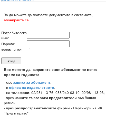
За да можете да ползвате документите в системата,
абонирайте се
Потребителско
име:
Парола:
запомни ме:
Вие можете да направите своя абонамент по всяко
време на годината:
-
със
завяка за абонамент
;
- в
офиса на издателството
;
- на
телефони
: 02/981-13-76; 088/240-03-10; 02/981-13-93;
- чрез
нашите търговски представители
във Вашия
регион;
- чрез
разпространителските фирми
- Партньори на ИК
"Труд и право".