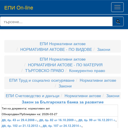
ЕПИ On-line
Toggl
navig
ЕПИ Нормативни актове
НОРМАТИВНИ АКТОВЕ - ПО ВИДОВЕ
Закони
ЕПИ Нормативни актове
НОРМАТИВНИ АКТОВЕ - ПО МАТЕРИЯ
ТЪРГОВСКО ПРАВО
Конкурентно право
ЕПИ Труд и социално осигуряване
Нормативни актове
Закони
ЕПИ Счетоводство и данъци
Нормативни актове
Закони
Закон за Българската банка за развитие
Тип на документа:
нормативен акт
Обнародван/Публикуван на:
2026-03-27
ДВ, бр. 43 от 29.4.2008 г.
,
ДВ, бр. 82 от 16.10.2009 г.
,
ДВ, бр. 99 от 16.12.2011 г.
,
ДВ, бр. 102 от 21.12.2012 г.
,
ДВ, бр. 107 от 24.12.2014 г.
,