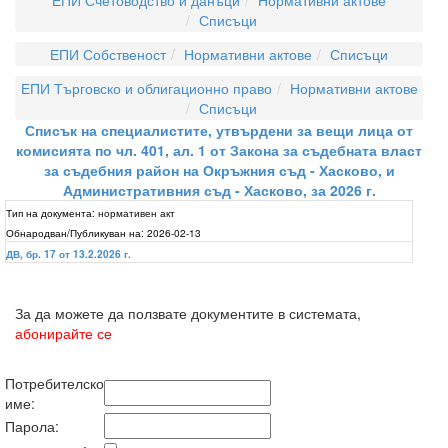
ЕПИ Счетоводство и данъци
Нормативни актове
Списъци
ЕПИ Собственост
Нормативни актове
Списъци
ЕПИ Търговско и облигационно право
Нормативни актове
Списъци
Списък на специалистите, утвърдени за вещи лица от
комисията по чл. 401, ал. 1 от Закона за съдебната власт
за съдебния район на Окръжния съд - Хасково, и
Административния съд - Хасково, за 2026 г.
Тип на документа:
нормативен акт
Обнародван/Публикуван на:
2026-02-13
ДВ, бр. 17 от 13.2.2026 г.
За да можете да ползвате документите в системата,
абонирайте се
Потребителско
име:
Парола: