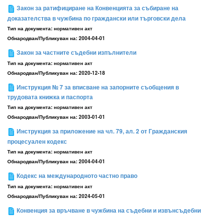
Закон за ратифициране на Конвенцията за събиране на
доказателства в чужбина по граждански или търговски дела
Тип на документа:
нормативен акт
Обнародван/Публикуван на:
2004-04-01
Закон за частните съдебни изпълнители
Тип на документа:
нормативен акт
Обнародван/Публикуван на:
2020-12-18
Инструкция № 7 за вписване на запорните съобщения в
трудовата книжка и паспорта
Тип на документа:
нормативен акт
Обнародван/Публикуван на:
2003-01-01
Инструкция за приложение на чл. 79, ал. 2 от Гражданския
процесуален кодекс
Тип на документа:
нормативен акт
Обнародван/Публикуван на:
2004-04-01
Кодекс на международното частно право
Тип на документа:
нормативен акт
Обнародван/Публикуван на:
2024-05-01
Конвенция за връчване в чужбина на съдебни и извънсъдебни