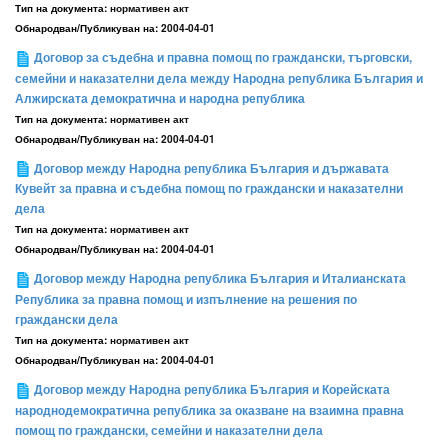
Тип на документа:
нормативен акт
Обнародван/Публикуван на:
2004-04-01
Договор за съдебна и правна помощ по граждански, търговски,
семейни и наказателни дела между Народна република България и
Алжирската демократична и народна република
Тип на документа:
нормативен акт
Обнародван/Публикуван на:
2004-04-01
Договор между Народна република България и държавата
Кувейт за правна и съдебна помощ по граждански и наказателни
дела
Тип на документа:
нормативен акт
Обнародван/Публикуван на:
2004-04-01
Договор между Народна република България и Италианската
Република за правна помощ и изпълнение на решения по
граждански дела
Тип на документа:
нормативен акт
Обнародван/Публикуван на:
2004-04-01
Договор между Народна република България и Корейската
народнодемократична република за оказване на взаимна правна
помощ по граждански, семейни и наказателни дела