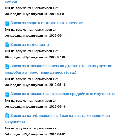
помощ
Тип на документа:
нормативен акт
Обнародван/Публикуван на:
2004-04-01
Закон за защита от домашното насилие
Тип на документа:
нормативен акт
Обнародван/Публикуван на:
2023-08-11
Закон за медиацията
Тип на документа:
нормативен акт
Обнародван/Публикуван на:
2025-07-08
Закон за отнемане в полза на държавата на имущество,
придобито от престъпна дейност (отм.)
Тип на документа:
нормативен акт
Обнародван/Публикуван на:
2012-05-18
Закон за отнемане на незаконно придобитото имущество
Тип на документа:
нормативен акт
Обнародван/Публикуван на:
2026-06-16
Закон за ратифициране на Гражданската конвенция за
корупцията
Тип на документа:
нормативен акт
Обнародван/Публикуван на:
2004-04-01