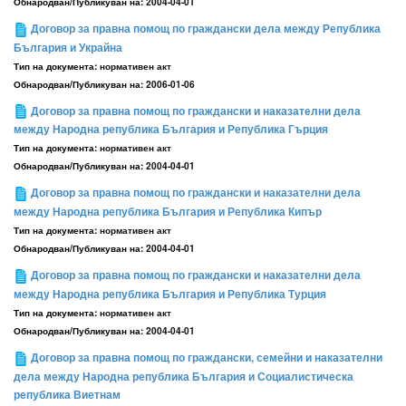
Обнародван/Публикуван на:
2004-04-01
Договор за правна помощ по граждански дела между Република
България и Украйна
Тип на документа:
нормативен акт
Обнародван/Публикуван на:
2006-01-06
Договор за правна помощ по граждански и наказателни дела
между Народна република България и Република Гърция
Тип на документа:
нормативен акт
Обнародван/Публикуван на:
2004-04-01
Договор за правна помощ по граждански и наказателни дела
между Народна република България и Република Кипър
Тип на документа:
нормативен акт
Обнародван/Публикуван на:
2004-04-01
Договор за правна помощ по граждански и наказателни дела
между Народна република България и Република Турция
Тип на документа:
нормативен акт
Обнародван/Публикуван на:
2004-04-01
Договор за правна помощ по граждански, семейни и наказателни
дела между Народна република България и Социалистическа
република Виетнам