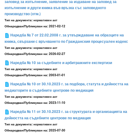
заповед за изпълнение, заявление за издаване на заповед за
изпълнение и други книжа във връзка със заповедното
производство (отм.)
Тип на документа:
нормативен акт
Обнародван/Публикуван на:
2021-02-12
Наредба № 7 от 22.02.2008 г. за утвърждаване на образците на
книжа, свързани с връчването по Гражданския процесуален кодекс
Тип на документа:
нормативен акт
Обнародван/Публикуван на:
2026-02-27
Наредба № 10 за съдебните и арбитражните експертизи
Тип на документа:
нормативен акт
Обнародван/Публикуван на:
2003-01-01
Наредба № 10 от 30.10.2023 г. за подбора, статута и дейността на
медиаторите в съдебните центрове по медиация
Тип на документа:
нормативен акт
Обнародван/Публикуван на:
2023-11-10
Наредба № 11 от 30.10.2023 г. за структурата и организацията на
дейността на съдебните центрове по медиация
Тип на документа:
нормативен акт
Обнародван/Публикуван на:
2025-07-30