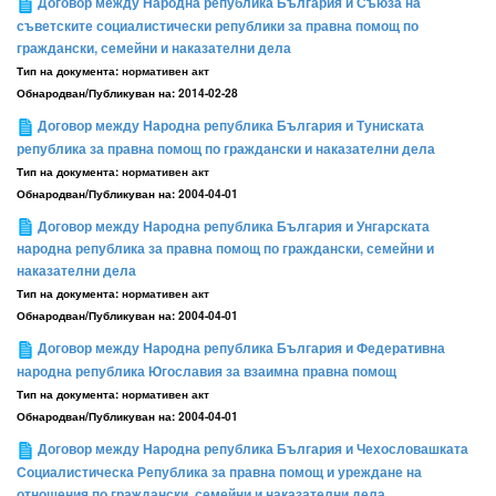
Договор между Народна република България и Съюза на
съветските социалистически републики за правна помощ по
граждански, семейни и наказателни дела
Тип на документа:
нормативен акт
Обнародван/Публикуван на:
2014-02-28
Договор между Народна република България и Туниската
република за правна помощ по граждански и наказателни дела
Тип на документа:
нормативен акт
Обнародван/Публикуван на:
2004-04-01
Договор между Народна република България и Унгарската
народна република за правна помощ по граждански, семейни и
наказателни дела
Тип на документа:
нормативен акт
Обнародван/Публикуван на:
2004-04-01
Договор между Народна република България и Федеративна
народна република Югославия за взаимна правна помощ
Тип на документа:
нормативен акт
Обнародван/Публикуван на:
2004-04-01
Договор между Народна република България и Чехословашката
Социалистическа Република за правна помощ и уреждане на
отношения по граждански, семейни и наказателни дела