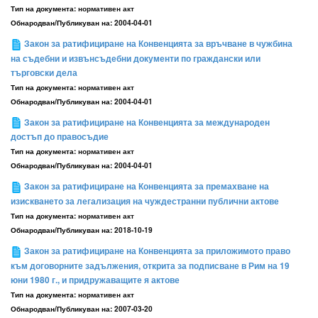
Тип на документа:
нормативен акт
Обнародван/Публикуван на:
2004-04-01
Закон за ратифициране на Конвенцията за връчване в чужбина
на съдебни и извънсъдебни документи по граждански или
търговски дела
Тип на документа:
нормативен акт
Обнародван/Публикуван на:
2004-04-01
Закон за ратифициране на Конвенцията за международен
достъп до правосъдие
Тип на документа:
нормативен акт
Обнародван/Публикуван на:
2004-04-01
Закон за ратифициране на Конвенцията за премахване на
изискването за легализация на чуждестранни публични актове
Тип на документа:
нормативен акт
Обнародван/Публикуван на:
2018-10-19
Закон за ратифициране на Конвенцията за приложимото право
към договорните задължения, открита за подписване в Рим на 19
юни 1980 г., и придружаващите я актове
Тип на документа:
нормативен акт
Обнародван/Публикуван на:
2007-03-20