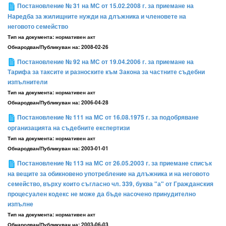
Постановление № 31 на МС от 15.02.2008 г. за приемане на
Наредба за жилищните нужди на длъжника и членовете на
неговото семейство
Тип на документа:
нормативен акт
Обнародван/Публикуван на:
2008-02-26
Постановление № 92 на МС от 19.04.2006 г. за приемане на
Тарифа за таксите и разноските към Закона за частните съдебни
изпълнители
Тип на документа:
нормативен акт
Обнародван/Публикуван на:
2006-04-28
Постановление № 111 на МС от 16.08.1975 г. за подобряване
организацията на съдебните експертизи
Тип на документа:
нормативен акт
Обнародван/Публикуван на:
2003-01-01
Постановление № 113 на МС от 26.05.2003 г. за приемане списък
на вещите за обикновено употребление на длъжника и на неговото
семейство, върху които съгласно чл. 339, буква "а" от Гражданския
процесуален кодекс не може да бъде насочено принудително
изпълне
Тип на документа:
нормативен акт
Обнародван/Публикуван на:
2003-06-03