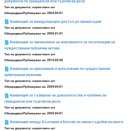
документи по граждански или търговски дела
Тип на документа:
нормативен акт
Обнародван/Публикуван на:
2004-04-01
Конвенция за международен достъп до правосъдие
Тип на документа:
нормативен акт
Обнародван/Публикуван на:
2003-01-01
Конвенция за премахване на изискването за легализация на
чуждестранни публични актове
Тип на документа:
нормативен акт
Обнародван/Публикуван на:
2014-02-28
Конвенция за признаване и изпълнение по чуждестранни
арбитражни решения
Тип на документа:
нормативен акт
Обнародван/Публикуван на:
2004-04-01
Конвенция за събиране на доказателства в чужбина по
граждански или търговски дела
Тип на документа:
нормативен акт
Обнародван/Публикуван на:
2004-04-01
Конвенция между България и Белгия по някои съдебни въпроси
Тип на документа:
нормативен акт