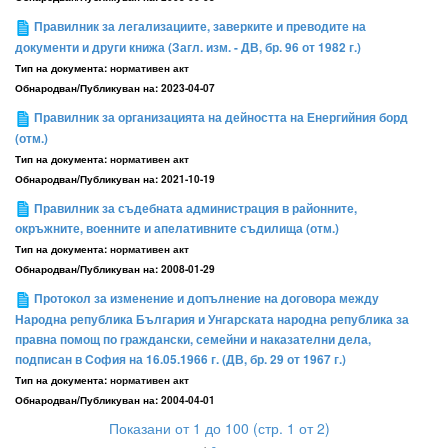
Правилник за легализациите, заверките и преводите на
документи и други книжа (Загл. изм. - ДВ, бр. 96 от 1982 г.)
Тип на документа:
нормативен акт
Обнародван/Публикуван на:
2023-04-07
Правилник за организацията на дейността на Енергийния борд
(отм.)
Тип на документа:
нормативен акт
Обнародван/Публикуван на:
2021-10-19
Правилник за съдебната администрация в районните,
окръжните, военните и апелативните съдилища (отм.)
Тип на документа:
нормативен акт
Обнародван/Публикуван на:
2008-01-29
Протокол за изменение и допълнение на договора между
Народна република България и Унгарската народна република за
правна помощ по граждански, семейни и наказателни дела,
подписан в София на 16.05.1966 г. (ДВ, бр. 29 от 1967 г.)
Тип на документа:
нормативен акт
Обнародван/Публикуван на:
2004-04-01
Показани от 1 до 100 (стр. 1 от 2)