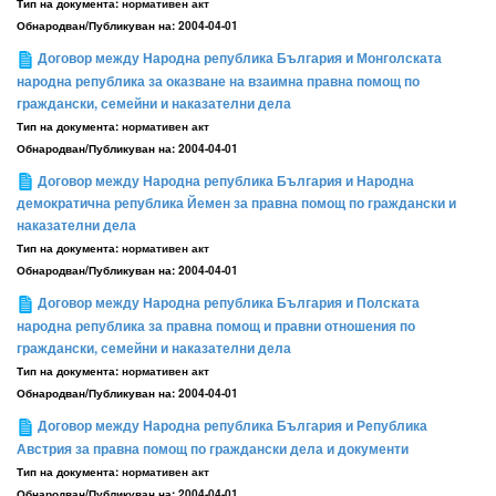
Тип на документа:
нормативен акт
Обнародван/Публикуван на:
2004-04-01
Договор между Народна република България и Монголската
народна република за оказване на взаимна правна помощ по
граждански, семейни и наказателни дела
Тип на документа:
нормативен акт
Обнародван/Публикуван на:
2004-04-01
Договор между Народна република България и Народна
демократична република Йемен за правна помощ по граждански и
наказателни дела
Тип на документа:
нормативен акт
Обнародван/Публикуван на:
2004-04-01
Договор между Народна република България и Полската
народна република за правна помощ и правни отношения по
граждански, семейни и наказателни дела
Тип на документа:
нормативен акт
Обнародван/Публикуван на:
2004-04-01
Договор между Народна република България и Република
Австрия за правна помощ по граждански дела и документи
Тип на документа:
нормативен акт
Обнародван/Публикуван на:
2004-04-01