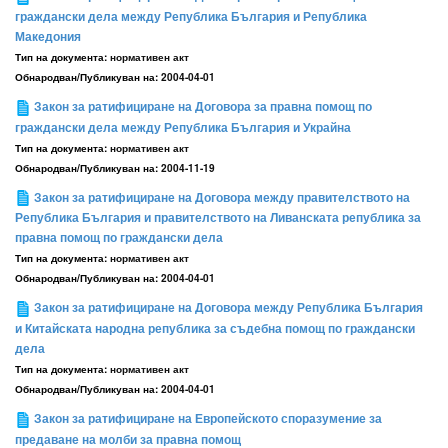
граждански дела между Република България и Република
Македония
Тип на документа:
нормативен акт
Обнародван/Публикуван на:
2004-04-01
Закон за ратифициране на Договора за правна помощ по
граждански дела между Република България и Украйна
Тип на документа:
нормативен акт
Обнародван/Публикуван на:
2004-11-19
Закон за ратифициране на Договора между правителството на
Република България и правителството на Ливанската република за
правна помощ по граждански дела
Тип на документа:
нормативен акт
Обнародван/Публикуван на:
2004-04-01
Закон за ратифициране на Договора между Република България
и Китайската народна република за съдебна помощ по граждански
дела
Тип на документа:
нормативен акт
Обнародван/Публикуван на:
2004-04-01
Закон за ратифициране на Европейското споразумение за
предаване на молби за правна помощ