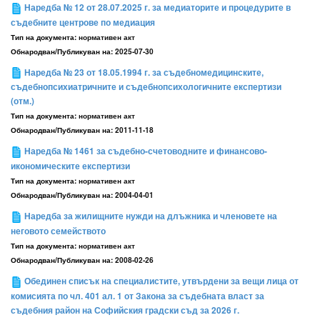
Наредба № 12 от 28.07.2025 г. за медиаторите и процедурите в
съдебните центрове по медиация
Тип на документа:
нормативен акт
Обнародван/Публикуван на:
2025-07-30
Наредба № 23 от 18.05.1994 г. за съдебномедицинските,
съдебнопсихиатричните и съдебнопсихологичните експертизи
(отм.)
Тип на документа:
нормативен акт
Обнародван/Публикуван на:
2011-11-18
Наредба № 1461 за съдебно-счетоводните и финансово-
икономическите експертизи
Тип на документа:
нормативен акт
Обнародван/Публикуван на:
2004-04-01
Наредба за жилищните нужди на длъжника и членовете на
неговото семейството
Тип на документа:
нормативен акт
Обнародван/Публикуван на:
2008-02-26
Обединен списък на специалистите, утвърдени за вещи лица от
комисията по чл. 401 ал. 1 от Закона за съдебната власт за
съдебния район на Софийския градски съд за 2026 г.