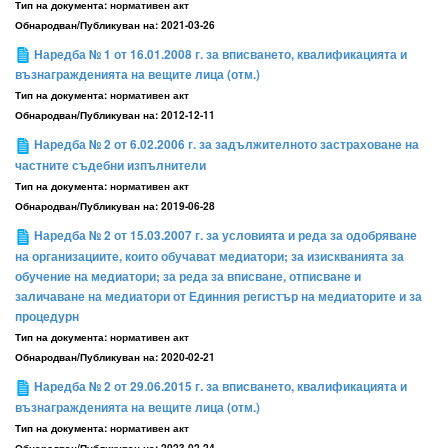
Тип на документа:
нормативен акт
Обнародван/Публикуван на:
2021-03-26
Наредба № 1 от 16.01.2008 г. за вписването, квалификацията и
възнагражденията на вещите лица (отм.)
Тип на документа:
нормативен акт
Обнародван/Публикуван на:
2012-12-11
Наредба № 2 от 6.02.2006 г. за задължителното застраховане на
частните съдебни изпълнители
Тип на документа:
нормативен акт
Обнародван/Публикуван на:
2019-06-28
Наредба № 2 от 15.03.2007 г. за условията и реда за одобряване
на организациите, които обучават медиатори; за изискванията за
обучение на медиатори; за реда за вписване, отписване и
заличаване на медиатори от Единния регистър на медиаторите и за
процедурн
Тип на документа:
нормативен акт
Обнародван/Публикуван на:
2020-02-21
Наредба № 2 от 29.06.2015 г. за вписването, квалификацията и
възнагражденията на вещите лица (отм.)
Тип на документа:
нормативен акт
Обнародван/Публикуван на:
2023-02-24