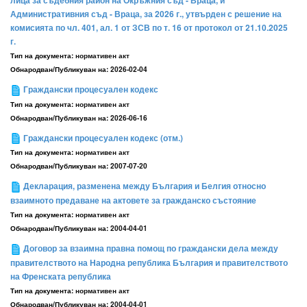
лица за съдебния район на Окръжния съд - Враца, и
Административния съд - Враца, за 2026 г., утвърден с решение на
комисията по чл. 401, ал. 1 от ЗСВ по т. 16 от протокол от 21.10.2025
г.
Тип на документа:
нормативен акт
Обнародван/Публикуван на:
2026-02-04
Граждански процесуален кодекс
Тип на документа:
нормативен акт
Обнародван/Публикуван на:
2026-06-16
Граждански процесуален кодекс (отм.)
Тип на документа:
нормативен акт
Обнародван/Публикуван на:
2007-07-20
Декларация, разменена между България и Белгия относно
взаимното предаване на актовете за гражданско състояние
Тип на документа:
нормативен акт
Обнародван/Публикуван на:
2004-04-01
Договор за взаимна правна помощ по граждански дела между
правителството на Народна република България и правителството
на Френската република
Тип на документа:
нормативен акт
Обнародван/Публикуван на:
2004-04-01