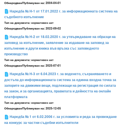
Обнародван/Публикуван на:
2004-04-01
Наредба № Н-1 от 17.01.2022 г. за информационната система на
съдебното изпълнение
Тип на документа:
нормативен акт
Обнародван/Публикуван на:
2022-09-02
Наредба № Н-2 от 18.02.2020 г. за утвърждаване на образци на
заповед за изпълнение, заявление за издаване на заповед за
изпълнение и други книжа във връзка със заповедното
производство
Тип на документа:
нормативен акт
Обнародван/Публикуван на:
2025-07-01
Наредба № Н-3 от 6.04.2023 г. за воденето, съхраняването и
достъпа до информационната система за единна входна точка за
запорите на движими вещи, подлежащи на регистрация по силата
на закон, и за организацията, правилата и дейността на онлайн
платформата
Тип на документа:
нормативен акт
Обнародван/Публикуван на:
2025-12-05
Наредба № 1 от 6.02.2006 г. за условията и реда за провеждане
на конкурс за частни съдебни изпълнители